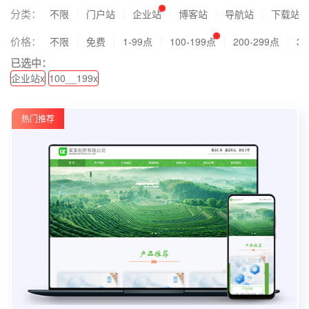
分类：
不限
门户站
企业站
博客站
导航站
下载站
价格：
不限
免费
1-99点
100-199点
200-299点
30
已选中：
企业站x
100__199x
热门推荐