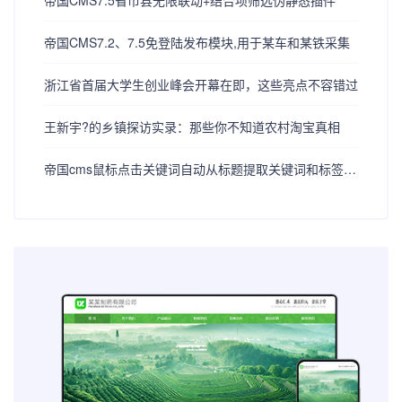
帝国CMS7.5省市县无限联动+结合项筛选伪静态插件
帝国CMS7.2、7.5免登陆发布模块,用于某车和某铁采集
浙江省首届大学生创业峰会开幕在即，这些亮点不容错过
王新宇?的乡镇探访实录：那些你不知道农村淘宝真相
帝国cms鼠标点击关键词自动从标题提取关键词和标签tag